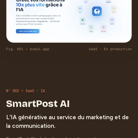
Fig. 001 — bubul.app
SaaS · En production
Nº 002 — SaaS · IA
SmartPost AI
L'IA générative au service du marketing et de
la communication.