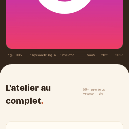
Fig. 005 — Tinycoaching & TinyData
SaaS · 2021 — 2023
L'atelier au
50+ projets
travaillés
complet
.