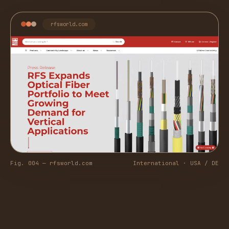
rfsworld.com
Fig. 004 — rfsworld.com
International · USA / DE