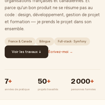
organisations françaises et canadiennes. Et
parce qu'un bon produit ne se résume pas au
code : design, développement, gestion de projet
et formation — je prends le projet dans son
ensemble.
France & Canada
Bilingue
Full-stack · Symfony
Voir les travaux ↓
Écrivez-moi →
7
+
50
+
2 000
+
années de pratique
projets travaillés
personnes formées