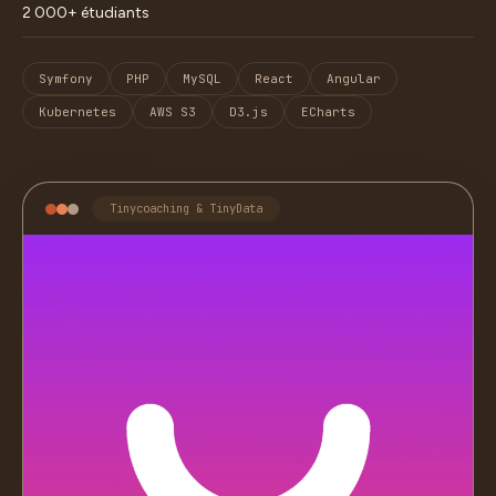
2 000+ étudiants
Symfony
PHP
MySQL
React
Angular
Kubernetes
AWS S3
D3.js
ECharts
Tinycoaching & TinyData