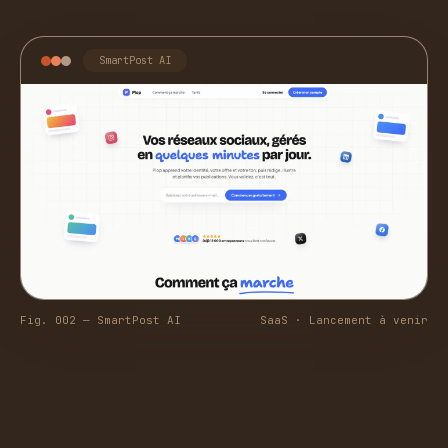
SmartPost AI
Fig. 002 — SmartPost AI
SaaS · Lancement à venir