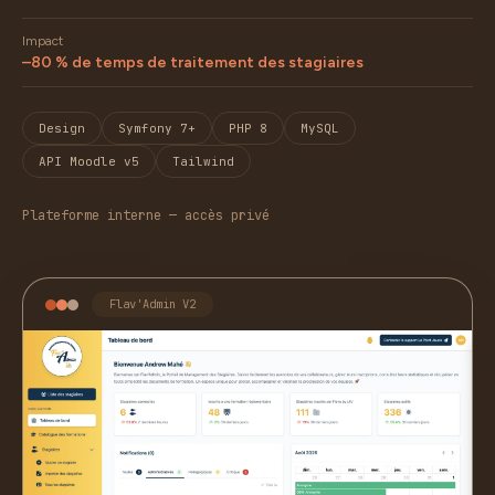
Impact
–80 % de temps de traitement des stagiaires
Design
Symfony 7+
PHP 8
MySQL
API Moodle v5
Tailwind
Plateforme interne — accès privé
Flav'Admin V2